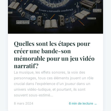
Quelles sont les étapes pour
créer une bande-son
mémorable pour un jeu vidéo
narratif?
La musique, les effets sonores, la voix des
personnages, tous ces éléments jouent un rôle
crucial dans l'expérience d'un joueur dans un
univers vidéo-ludique, et pourtant, ils sont
souvent sous-estimé...
8 mars 2024
6 min de lecture →