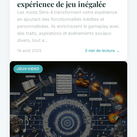
expérience de jeu inégalée
Les mods Sims 4 transforment votre expérience
en ajoutant des fonctionnalités inédites et
personnalisées. Ils enrichissent le gameplay avec
des traits, aspirations et événements sociaux
divers, tout e...
14 août 2025
5 min de lecture →
JEUX-VIDEO