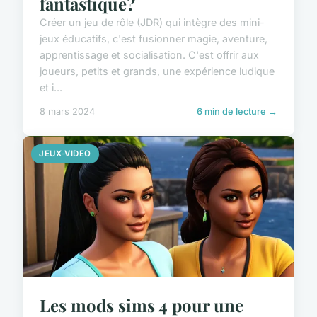
fantastique?
Créer un jeu de rôle (JDR) qui intègre des mini-
jeux éducatifs, c'est fusionner magie, aventure,
apprentissage et socialisation. C'est offrir aux
joueurs, petits et grands, une expérience ludique
et i...
8 mars 2024
6 min de lecture →
JEUX-VIDEO
Les mods sims 4 pour une