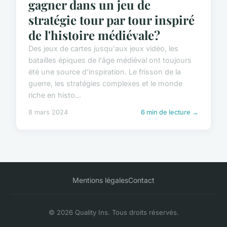
gagner dans un jeu de
stratégie tour par tour inspiré
de l'histoire médiévale?
Des jeux de cartes jusqu'aux jeux vidéo, les
batailles épiques de l'âge médiéval ont toujours
été une source d'inspiration. Le frisson de la
guerre, les stratégies complexes et le monde
riche en histo...
8 mars 2024
6 min de lecture →
Mentions légales
Contact
© 2026 Quality Ins. Tous droits réservés.