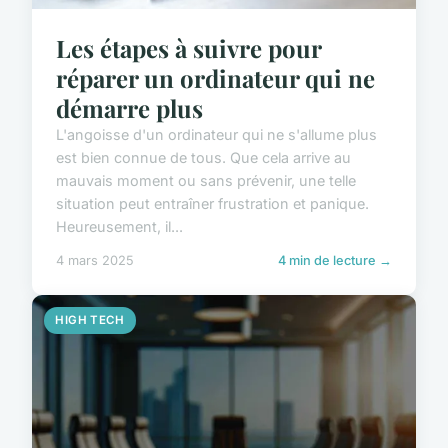
Les étapes à suivre pour
réparer un ordinateur qui ne
démarre plus
L'angoisse d'un ordinateur qui ne s'allume plus
est bien connue de tous. Que cela arrive au
mauvais moment ou sans prévenir, une telle
situation peut entraîner frustration et panique.
Heureusement, il...
4 mars 2025
4 min de lecture →
HIGH TECH