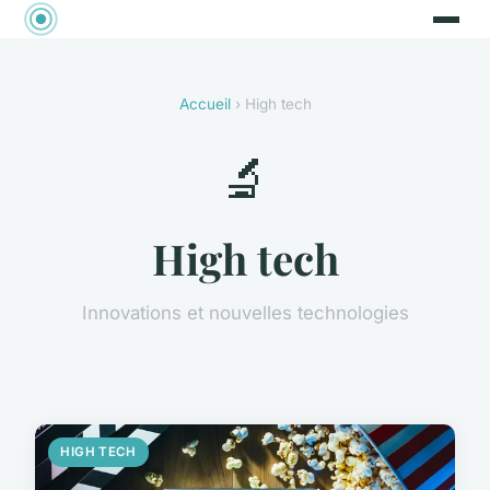
Accueil
› High tech
🔬
High tech
Innovations et nouvelles technologies
HIGH TECH