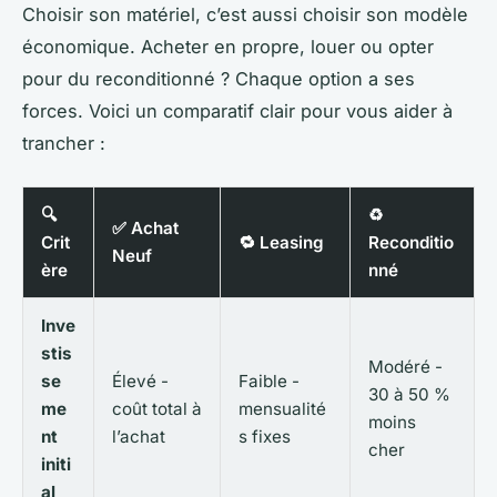
Choisir son matériel, c’est aussi choisir son modèle
économique. Acheter en propre, louer ou opter
pour du reconditionné ? Chaque option a ses
forces. Voici un comparatif clair pour vous aider à
trancher :
🔍
♻️
✅ Achat
Crit
🔁 Leasing
Reconditio
Neuf
ère
nné
Inve
stis
Modéré -
se
Élevé -
Faible -
30 à 50 %
me
coût total à
mensualité
moins
nt
l’achat
s fixes
cher
initi
al