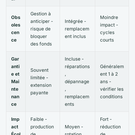
Gestion à
Obs
Moindre
anticiper -
Intégrée -
oles
impact -
risque de
remplacem
cen
cycles
bloquer
ent inclus
ce
courts
des fonds
Gar
Incluse -
anti
réparations
Généralem
Souvent
e et
,
ent 1 à 2
limitée -
Mai
dépannage
ans -
extension
nte
,
vérifier les
payante
nan
remplacem
conditions
ce
ents
Imp
Faible -
Fort -
act
production
Moyen -
réduction
Écol
de
rotation
de