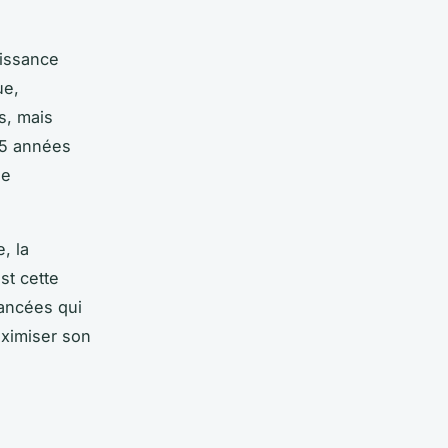
oissance
ue,
s, mais
 15 années
ne
, la
st cette
vancées qui
aximiser son