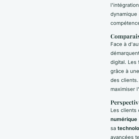
l'intégratio
dynamique 
compétence
Comparaiso
Face à d'au
démarquent
digital. Le
grâce à une
des clients
maximiser l
Perspective
Les clients
numérique
sa
technol
avancées te