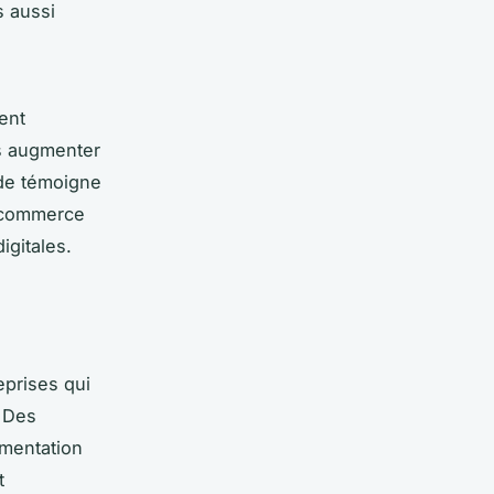
s aussi
rent
ts augmenter
ide témoigne
e commerce
igitales.
eprises qui
 Des
gmentation
t