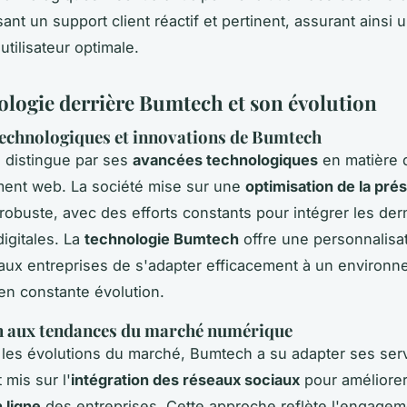
ant un support client réactif et pertinent, assurant ainsi 
tilisateur optimale.
ologie derrière Bumtech et son évolution
echnologiques et innovations de Bumtech
 distingue par ses
avancées technologiques
en matière 
ent web. La société mise sur une
optimisation de la pré
robuste, avec des efforts constants pour intégrer les der
igitales. La
technologie Bumtech
offre une personnalisa
aux entreprises de s'adapter efficacement à un environ
n constante évolution.
n aux tendances du marché numérique
 les évolutions du marché, Bumtech a su adapter ses ser
 mis sur l'
intégration des réseaux sociaux
pour améliorer
 ligne
des entreprises. Cette approche reflète l'engagem