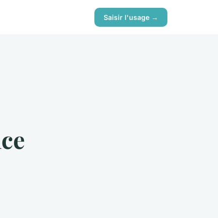
Saisir l'usage →
nce