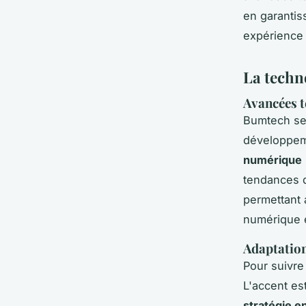
en garantiss
expérience u
La techn
Avancées t
Bumtech se
développem
numérique
tendances d
permettant 
numérique e
Adaptatio
Pour suivre
L'accent est
stratégie en