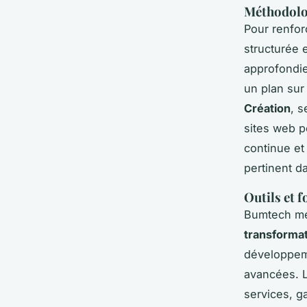
Méthodolog
Pour renfor
structurée 
approfondie
un plan sur
Création
, s
sites web p
continue et
pertinent d
Outils et 
Bumtech met
transformat
développem
avancées. L
services, g