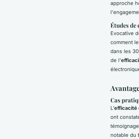
approche ho
l'engagemen
Études de 
Evocative 
comment les
dans les 30
de l'
efficac
électronique
Avantage
Cas pratiq
L’
efficacit
ont consta
témoignages
notable du 