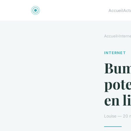
Accueil
Act
Accueil
›
Intern
INTERNET
Bumt
pote
en l
Louise — 20 