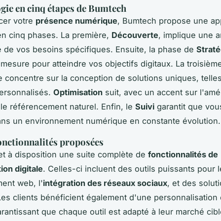
ie en cinq étapes de Bumtech
cer votre
présence numérique
, Bumtech propose une a
en cinq phases. La première,
Découverte
, implique une 
 de vos besoins spécifiques. Ensuite, la phase de
Straté
 mesure pour atteindre vos objectifs digitaux. La troisièm
e concentre sur la conception de solutions uniques, tell
ersonnalisés.
Optimisation
suit, avec un accent sur l'amél
 le référencement naturel. Enfin, le
Suivi
garantit que vou
ans un environnement numérique en constante évolution.
fonctionnalités proposées
 à disposition une suite complète de
fonctionnalités de
ion digitale
. Celles-ci incluent des outils puissants pour l
ent web, l'
intégration des réseaux sociaux
, et des solu
es clients bénéficient également d'une personnalisation
arantissant que chaque outil est adapté à leur marché cibl