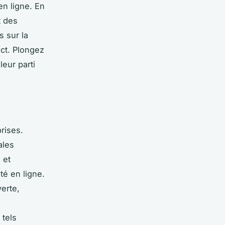
en ligne. En
t des
s sur la
ct. Plongez
eur parti
rises.
ales
 et
té en ligne.
erte,
 tels