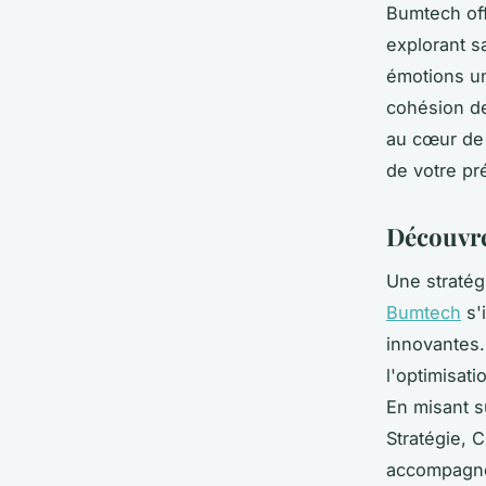
Bumtech off
explorant s
émotions un
cohésion de
au cœur de 
de votre pr
Découvre
Une stratég
Bumtech
s'
innovantes.
l'optimisati
En misant 
Stratégie, 
accompagnem