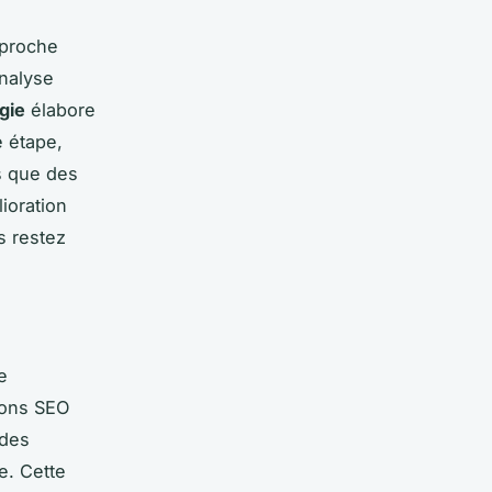
pproche
analyse
gie
élabore
e étape,
es que des
ioration
s restez
e
tions SEO
 des
e. Cette