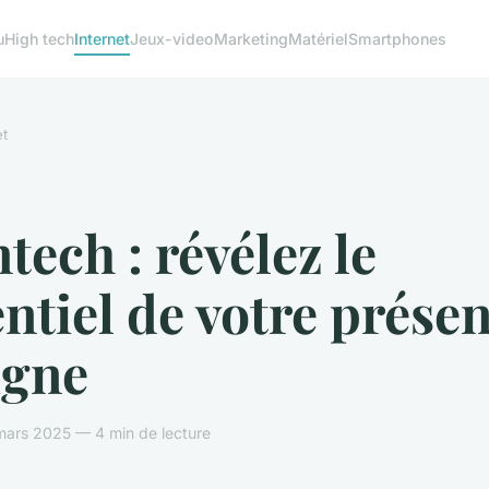
u
High tech
Internet
Jeux-video
Marketing
Matériel
Smartphones
et
ech : révélez le
ntiel de votre prése
igne
mars 2025 — 4 min de lecture