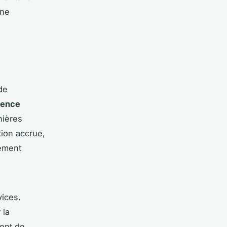
une
de
sence
nières
tion accrue,
nement
vices.
 la
ent de