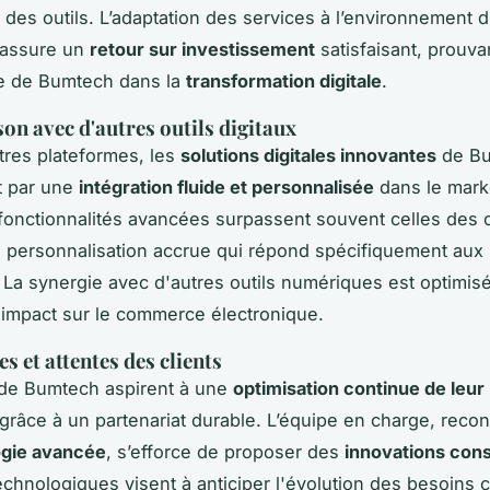
n des outils. L’adaptation des services à l’environnement di
assure un
retour sur investissement
satisfaisant, prouvan
 de Bumtech dans la
transformation digitale
.
n avec d'autres outils digitaux
tres plateformes, les
solutions digitales innovantes
de Bu
 par une
intégration fluide et personnalisée
dans le mark
s fonctionnalités avancées surpassent souvent celles des
 personnalisation accrue qui répond spécifiquement aux
. La synergie avec d'autres outils numériques est optimis
'impact sur le commerce électronique.
s et attentes des clients
 de Bumtech aspirent à une
optimisation continue de leu
grâce à un partenariat durable. L’équipe en charge, reco
ogie avancée
, s’efforce de proposer des
innovations con
chnologiques visent à anticiper l'évolution des besoins cl