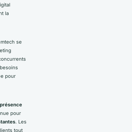
gital
t la
mtech se
eting
 concurrents
 besoins
ée pour
r présence
nnue pour
stantes
. Les
ients tout